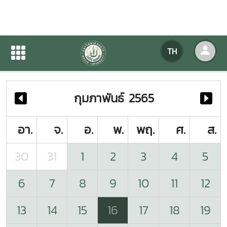
ปฏิทินกิจกรรมของหน่วยงาน
TH
หน้าแรก
ปฏิทินกิจกรรมของหน่วยงาน
กุมภาพันธ์ 2565
อา.
จ.
อ.
พ.
พฤ.
ศ.
ส.
30
31
1
2
3
4
5
6
7
8
9
10
11
12
13
14
15
16
17
18
19